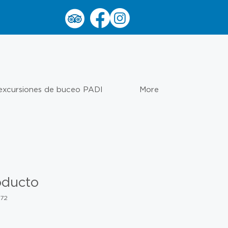
 excursiones de buceo PADI
More
oducto
572
o