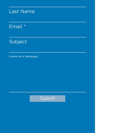
Sie Vertrauen aufbauen und Ihren
einkaufen können.
Kunden versichern, dass sie
Last Name
vertrauensvoll bei Ihnen einkaufen
können.
Email
Subject
Leave us a message...
Submit